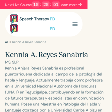
18
:
28
:
51
Next Live Course:
Learn more
Filters
Categories
Series
Certificates
All
Kennia A. Reyes Sanabria
Kennia A. Reyes Sanabria
Language
MS, SLP
English
Español
Kennia Anjara Reyes Sanabria es profesional
puertorriqueña dedicada al campo de la patología del
Course Level
habla y lenguaje. Actualmente trabaja como profesora
Introductory
Intermediate
Advanced
en la Universidad Nacional Autónoma de Honduras
Population
(UNAH) en Tegucigalpa, contribuyendo en la formación
Infants/Toddlers
Preschool
de futuros terapeutas y especialistas en comunicación
humana. Posee una Maestría en Patología del Habla y
School-Aged
Young Adults
Adults
Lenguaje otorgada por la Universidad Carlos Albizu en