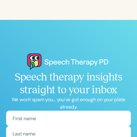
Speech therapy insights
straight to your inbox
We won't spam you... you've got enough on your plate
already.