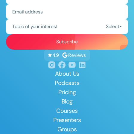
Topic of your interest
Select
Reviews
4.9
About Us
Podcasts
Pricing
Blog
Courses
Presenters
Groups