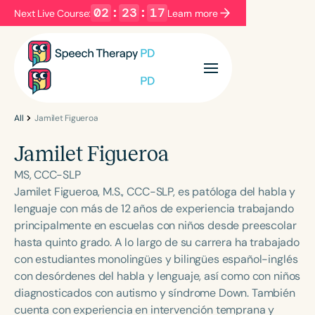
02
:
23
:
17
Next Live Course:
Learn more
Filters
Categories
Series
Certificates
All
Jamilet Figueroa
Jamilet Figueroa
Language
MS, CCC-SLP
English
Español
Jamilet Figueroa, M.S., CCC-SLP, es patóloga del habla y
lenguaje con más de 12 años de experiencia trabajando
Course Level
principalmente en escuelas con niños desde preescolar
Introductory
Intermediate
Advanced
hasta quinto grado. A lo largo de su carrera ha trabajado
Population
con estudiantes monolingües y bilingües español-inglés
Infants/Toddlers
Preschool
con desórdenes del habla y lenguaje, así como con niños
diagnosticados con autismo y síndrome Down. También
School-Aged
Young Adults
Adults
cuenta con experiencia en intervención temprana y