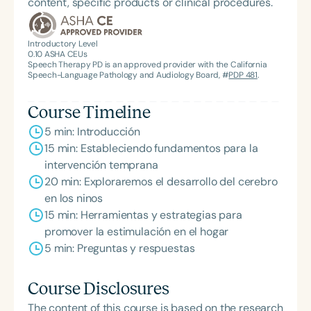
content, specific products or clinical procedures.
believes that early intervention is the key. Every
year, she provides training for teachers and
Introductory Level
parents on topics related to Communication,
0.10
ASHA CEUs
Autism, and Language development. In 2023,
Speech Therapy PD is an approved provider with the California
Speech-Language Pathology and Audiology Board, #
PDP 481
.
Damaris was invited by the Office of Head Start in
Miami, Florida, to participate in their Annual Health
Course Timeline
Summit as a panelist and presenter discussing
5 min: Introducción
Adverse Childhood Experiences (ACEs). Damaris
15 min: Estableciendo fundamentos para la
enjoys building relationships with her clients and
intervención temprana
their families and wishes to promote a rich learning
20 min: Exploraremos el desarrollo del cerebro
environment.
en los ninos
15 min: Herramientas y estrategias para
promover la estimulación en el hogar
5 min: Preguntas y respuestas
Course Disclosures
The content of this course is based on the research