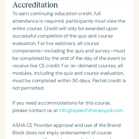
Accreditation
capacitación a maestros y padres sobre temas
relacionados con la comunicación, el autismo y el
To earn continuing education credit, full
desarrollo del lenguaje. En 2023, Damaris fue
attendance is required; participants must view the
invitado por la Oficina de Head Start en Miami,
entire course. Credit will only be awarded upon
Florida, para participar en su Cumbre Anual de
successful completion of the quiz and course
Salud como panelista y presentador discutiendo
evaluation. For live webinars, all course
Experiencias Adversas en la Infancia (EAI). A
components—including the quiz and survey—must
Damaris le gusta entablar relaciones con sus
be completed by the end of the day of the event to
clientes y sus familias y desea promover un
receive live CE credit. For on-demand courses, all
entorno de aprendizaje enriquecedor. Damaris
modules, including the quiz and course evaluation,
Sanchez Rivera's, MS, CCC-SLP, clinical experience
must be completed within 30 days. Partial credit is
includes working in private practices, charter
not permitted.
schools, and home settings. Damaris is currently
the Outreach Program Director at a non-profit
If you need accommodations for this course,
organization where she coordinates hearing, vision,
please contact us at
info@speechtherapypd.com
.
and speech and language screenings for
preschools and Head Start centers for more than
ASHA CE Provider approval and use of the Brand
1,000 children every year. Damaris enjoys working
Block does not imply endorsement of course
with infants, toddlers, and Autistic children. She