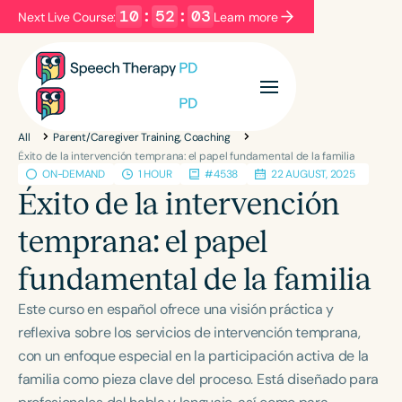
10
:
52
:
02
Next Live Course:
Learn more
Filters
Categories
All
Parent/Caregiver Training, Coaching
Series
Certificates
Éxito de la intervención temprana: el papel fundamental de la familia
ON-DEMAND
1 HOUR
#4538
22 AUGUST, 2025
Éxito de la intervención
Language
temprana: el papel
English
Español
fundamental de la familia
Course Level
Introductory
Intermediate
Advanced
Este curso en español ofrece una visión práctica y
Population
reflexiva sobre los servicios de intervención temprana,
Infants/Toddlers
Preschool
con un enfoque especial en la participación activa de la
familia como pieza clave del proceso. Está diseñado para
School-Aged
Young Adults
Adults