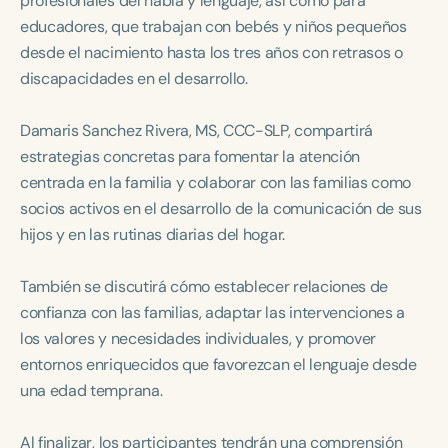
profesionales del habla y lenguaje, así como para
Course Duration
educadores, que trabajan con bebés y niños pequeños
desde el nacimiento hasta los tres años con retrasos o
h
h
+
discapacidades en el desarrollo.
Damaris Sanchez Rivera, MS, CCC-SLP, compartirá
estrategias concretas para fomentar la atención
centrada en la familia y colaborar con las familias como
socios activos en el desarrollo de la comunicación de sus
hijos y en las rutinas diarias del hogar.
También se discutirá cómo establecer relaciones de
confianza con las familias, adaptar las intervenciones a
los valores y necesidades individuales, y promover
entornos enriquecidos que favorezcan el lenguaje desde
una edad temprana.
Al finalizar, los participantes tendrán una comprensión