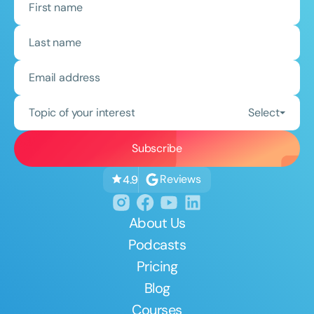
Topic of your interest
Select
Reviews
4.9
About Us
Podcasts
Pricing
Blog
Courses