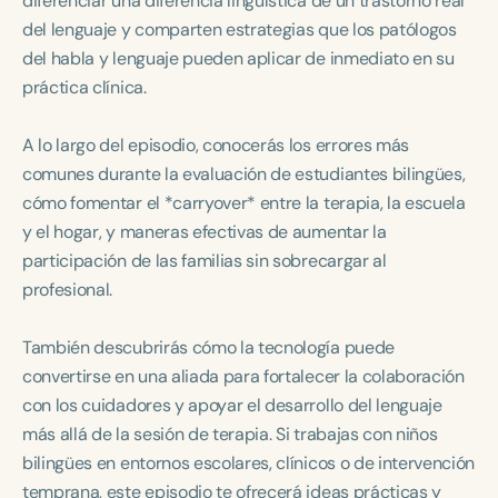
diferenciar una diferencia lingüística de un trastorno real
Course Duration
del lenguaje y comparten estrategias que los patólogos
del habla y lenguaje pueden aplicar de inmediato en su
h
h
+
práctica clínica.
A lo largo del episodio, conocerás los errores más
comunes durante la evaluación de estudiantes bilingües,
cómo fomentar el *carryover* entre la terapia, la escuela
y el hogar, y maneras efectivas de aumentar la
participación de las familias sin sobrecargar al
profesional.
También descubrirás cómo la tecnología puede
convertirse en una aliada para fortalecer la colaboración
con los cuidadores y apoyar el desarrollo del lenguaje
más allá de la sesión de terapia. Si trabajas con niños
bilingües en entornos escolares, clínicos o de intervención
temprana, este episodio te ofrecerá ideas prácticas y