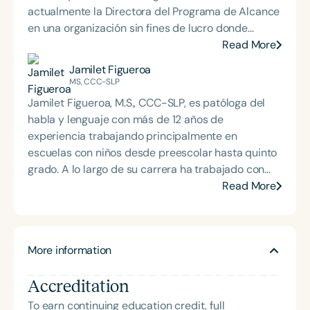
actualmente la Directora del Programa de Alcance
en una organización sin fines de lucro donde
coordina exámenes de audición, visión, habla y
Read More
lenguaje para preescolares y centros Head Start
Jamilet Figueroa
para más de 1.000 niños cada año. Damaris
MS, CCC-SLP
disfruta trabajando con bebés, niños pequeños y
Jamilet Figueroa, M.S., CCC-SLP, es patóloga del
niños autistas. Ella cree que la intervención
habla y lenguaje con más de 12 años de
temprana es la clave. Cada año, ofrece
experiencia trabajando principalmente en
capacitación a maestros y padres sobre temas
escuelas con niños desde preescolar hasta quinto
relacionados con la comunicación, el autismo y el
grado. A lo largo de su carrera ha trabajado con
desarrollo del lenguaje. En 2023, Damaris fue
estudiantes monolingües y bilingües español-
Read More
invitado por la Oficina de Head Start en Miami,
inglés con desórdenes del habla y lenguaje, así
Florida, para participar en su Cumbre Anual de
como con niños diagnosticados con autismo y
Salud como panelista y presentador discutiendo
síndrome Down. También cuenta con experiencia
Experiencias Adversas en la Infancia (EAI). A
More information
en intervención temprana y actualmente ofrece
Damaris le gusta entablar relaciones con sus
servicios mediante teleterapia. Jamilet es
clientes y sus familias y desea promover un
Accreditation
fundadora de Hablamigo, una app bilingüe de
entorno de aprendizaje enriquecedor. Damaris
terapia del habla y lenguaje creada para apoyar
To earn continuing education credit, full