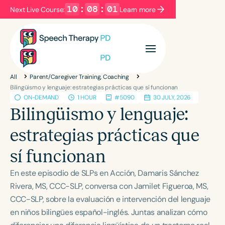
10
:
08
:
00
Next Live Course:
Learn more
Filters
Categories
All
Parent/Caregiver Training, Coaching
Series
Certificates
Bilingüismo y lenguaje: estrategias prácticas que sí funcionan
ON-DEMAND
1 HOUR
#5090
30 JULY, 2026
Bilingüismo y lenguaje:
Language
estrategias prácticas que
English
Español
sí funcionan
Course Level
Introductory
Intermediate
Advanced
En este episodio de SLPs en Acción, Damaris Sánchez
Population
Rivera, MS, CCC-SLP, conversa con Jamilet Figueroa, MS,
Infants/Toddlers
Preschool
CCC-SLP, sobre la evaluación e intervención del lenguaje
en niños bilingües español-inglés. Juntas analizan cómo
School-Aged
Young Adults
Adults