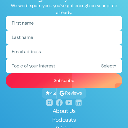
We won't spam you... you've got enough on your plate
already.
Topic of your interest
Select
Reviews
4.9
About Us
Podcasts