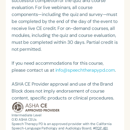
successful completion of the quiz and course
the Outreach Program Director at a non-profit
equitable speech and language services for
evaluation. For live webinars, all course
organization where she coordinates hearing, vision,
diverse and underserved populations. Deeply
components—including the quiz and survey—must
and speech and language screenings for
committed to equity and inclusion in
be completed by the end of the day of the event to
preschools and Head Start centers for more than
communication sciences and disorders, Paula is
receive live CE credit. For on-demand courses, all
1,000 children every year. Damaris enjoys working
passionate about training future clinicians and
modules, including the quiz and course evaluation,
with infants, toddlers, and Autistic children. She
advancing adult learning through reflective
must be completed within 30 days. Partial credit is
believes that early intervention is the key. Every
supervision and leadership development. Her work
not permitted.
year, she provides training for teachers and
bridges clinical practice, education, and advocacy
parents on topics related to Communication,
to support children and families from culturally
If you need accommodations for this course,
Autism, and Language development. In 2023,
and linguistically diverse backgrounds.
please contact us at
info@speechtherapypd.com
.
Damaris was invited by the Office of Head Start in
Miami, Florida, to participate in their Annual Health
ASHA CE Provider approval and use of the Brand
Summit as a panelist and presenter discussing
Block does not imply endorsement of course
Adverse Childhood Experiences (ACEs). Damaris
content, specific products or clinical procedures.
enjoys building relationships with her clients and
their families and wishes to promote a rich learning
environment.
Intermediate Level
0.10
ASHA CEUs
Speech Therapy PD is an approved provider with the California
Speech-Language Pathology and Audiology Board, #
PDP 481
.