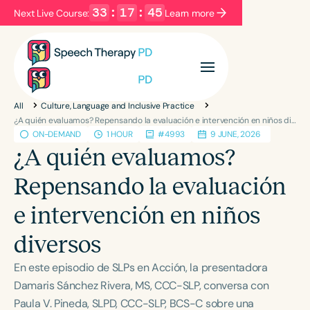
33
:
17
:
45
Next Live Course:
Learn more
Filters
Categories
All
Culture, Language and Inclusive Practice
Series
Certificates
¿A quién evaluamos? Repensando la evaluación e intervención en niños diversos
ON-DEMAND
1 HOUR
#4993
9 JUNE, 2026
¿A quién evaluamos?
Language
Repensando la evaluación
English
Español
e intervención en niños
Course Level
Introductory
Intermediate
Advanced
diversos
Population
En este episodio de SLPs en Acción, la presentadora
Infants/Toddlers
Preschool
Damaris Sánchez Rivera, MS, CCC-SLP, conversa con
School-Aged
Young Adults
Adults
Paula V. Pineda, SLPD, CCC-SLP, BCS-C sobre una